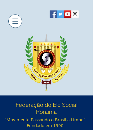
Federação do Elo Social
Roraima
"Movimento Passando o Brasil a Limpo"
Fundado em 1990