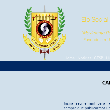
Elo Social
"Movimento Pa
Fundado em 1
Home
Notícias
CESB
Hi
CA
Insira seu e-mail para r
sempre que publicarmos u