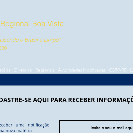
 Regional Boa Vista
ssando o Brasil a Limpo"
990
stória
Diretoria
Regionais
Autoridades Notificadas
CSRP-RR
L
DASTRE-SE AQUI PARA RECEBER INFORMAÇ
eceber uma notificação
ma nova matéria