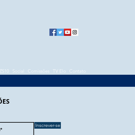
ZS10
Social
Comissões
TV Elo
Contato
ÕES
Inscrever-se