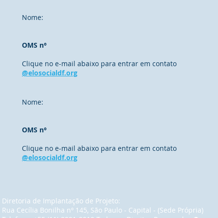
Nome:
OMS n°
Clique no e-mail abaixo para entrar em contato
@elosocialdf.org
Nome:
OMS n°
Clique no e-mail abaixo para entrar em contato
@elosocialdf.org
Diretoria de Implantação de Projeto:
Rua Cecília Bonilha nº 145, São Paulo - Capital - (Sede Própria)