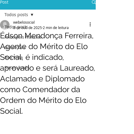
Post
Todos posts
webelosocial
Todos posts
8 de out. de 2025
2 min de leitura
Édson Mendonça Ferreira,
Principais Notícias
Agente do Mérito do Elo
Gravações
Social, é indicado,
Boa Vista
aprovado e será Laureado,
Rorainópolis
Aclamado e Diplomado
como Comendador da
Ordem do Mérito do Elo
Social.