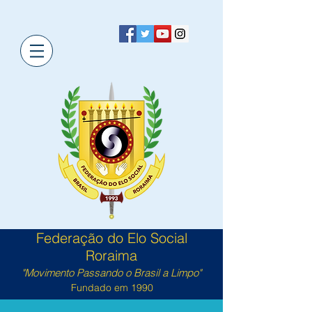
Federação do Elo Social
Roraima
"Movimento Passando o Brasil a Limpo"
Fundado em 1990