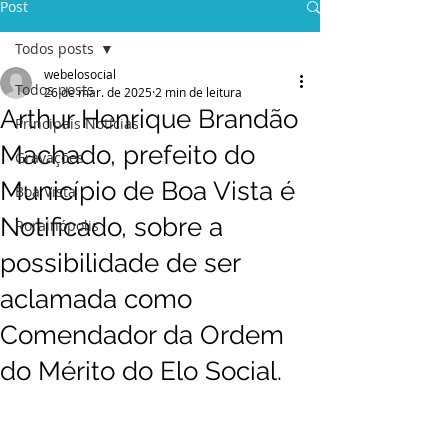
Post
Todos posts
webelosocial
Todos posts
26 de mar. de 2025
2 min de leitura
Arthur Henrique Brandão
Principais Notícias
Machado, prefeito do
Gravações
Município de Boa Vista é
Boa Vista
Notificado, sobre a
Rorainópolis
possibilidade de ser
aclamada como
Comendador da Ordem
do Mérito do Elo Social.