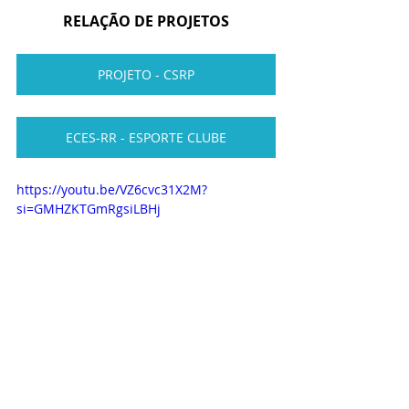
RELAÇÃO DE PROJETOS
PROJETO - CSRP
ECES-RR - ESPORTE CLUBE
https://youtu.be/VZ6cvc31X2M?
si=GMHZKTGmRgsiLBHj
PROJETO - LIXO ZERO SOCIAL 10