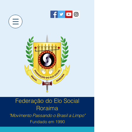
Federação do Elo Social
Roraima
"Movimento Passando o Brasil a Limpo"
Fundado em 1990