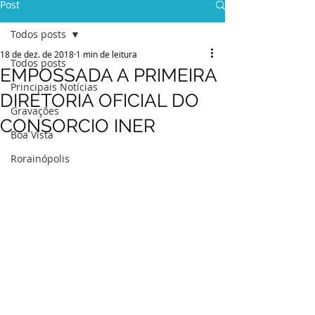
Post
Todos posts
18 de dez. de 2018
1 min de leitura
Todos posts
EMPOSSADA A PRIMEIRA
Principais Notícias
DIRETORIA OFICIAL DO
Gravações
CONSORCIO INER
Boa Vista
Rorainópolis