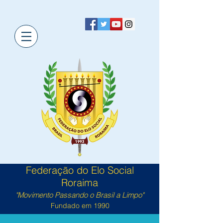
Federação do Elo Social
Roraima
"Movimento Passando o Brasil a Limpo"
Fundado em 1990