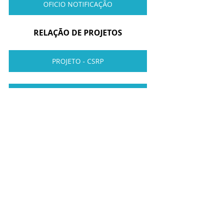
OFICIO NOTIFICAÇÃO
RELAÇÃO DE PROJETOS
PROJETO - CSRP
ECES-RR - ESPORTE CLUBE
https://youtu.be/VZ6cvc31X2M?
si=rdvYwDFeoWRdzdQn
PROJETO - LIXO ZERO SOCIAL 10