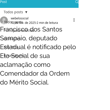
Post
Todos posts
webelosocial
Todos posts
12 de fev. de 2025
2 min de leitura
Francisco dos Santos
Principais Notícias
Sampaio, deputado
Gravações
Estadual é notificado pelo
Boa Vista
Elo Social de sua
Rorainópolis
aclamação como
Comendador da Ordem
do Mérito Social.