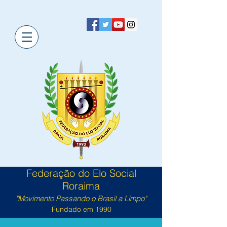
Federação do Elo Social
Roraima
"Movimento Passando o Brasil a Limpo"
Fundado em 1990