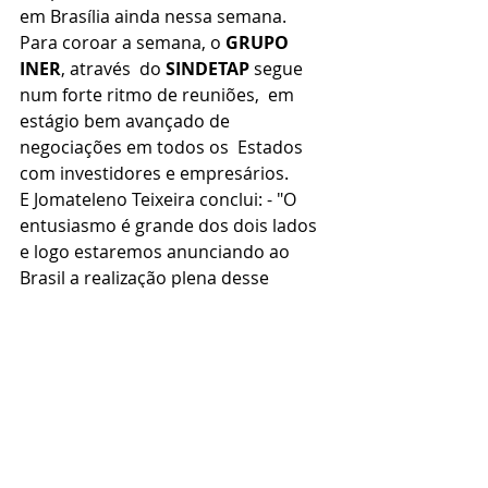
em Brasília ainda nessa semana. 
Para coroar a semana, o 
GRUPO 
INER
, através  do 
SINDETAP
 segue 
num forte ritmo de reuniões,  em 
estágio bem avançado de 
negociações em todos os  Estados 
com investidores e empresários. 
E Jomateleno Teixeira conclui: - "O 
entusiasmo é grande dos dois lados 
e logo estaremos anunciando ao 
Brasil a realização plena desse 
Projeto, com a venda dessas Usinas 
e início das atividades de nossos 
Prédios Sociais. E manda um recado: 
- Diretores do Elo Social, preparem-
se! 
Fonte: Texto elaborado por Heloísa M. 
de L. e Souza.