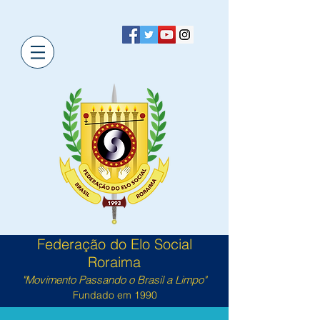
Federação do Elo Social
Roraima
"Movimento Passando o Brasil a Limpo"
Fundado em 1990