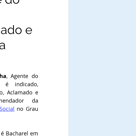
mado e
a
nha
, Agente do 
 é indicado, 
o, Aclamado e 
Diplomado como Comendador da 
Social
 no Grau 
 é Bacharel em 