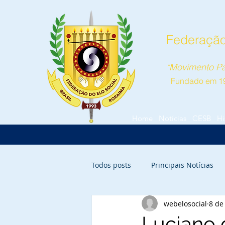
Federação
"Movimento Pa
Fundado em 1
Home
Notícias
CESB
Hi
Todos posts
Principais Notícias
webelosocial
8 de
Luciano 