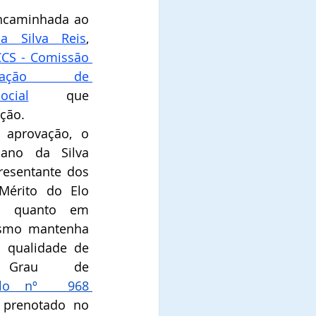
A referida indicação foi encaminhada ao 
a Silva Reis
, 
CS - Comissão 
icação  de 
cial
que 
ão.   
aprovação, o 
ano da Silva 
resentante dos 
érito do Elo 
il quanto em 
smo mantenha 
a qualidade de 
Comendador, no Grau de 
tulo nº  968 
 prenotado no 