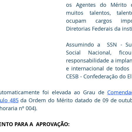
os Agentes do Mérito do
muitos talentos, talen
ocupam cargos impor
Diretorias Federais da inst
Assumindo a  SSN - Supe
Social Nacional, fico
responsabilidade a implan
e internacional de todos 
CESB - Confederação do Elo
automaticamente foi elevada ao Grau de 
Comendad
tulo 485
 da Ordem do Mérito datado de 09 de outub
 horaria nº 004).
NTO PARA A  APROVAÇÃO: