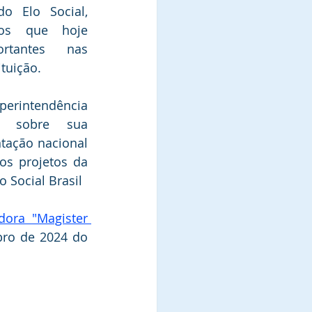
 Elo Social, 
tos que hoje 
tantes nas 
ituição.
rintendência  
u sobre sua 
tação nacional 
os projetos da 
 Social Brasil
ora "Magister 
ro de 2024 do 