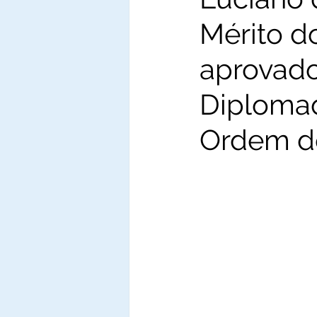
Mérito do
aprovado
Diploma
Ordem do