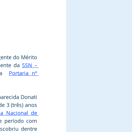
gente do Mérito 
dente da 
SSN – 
da  
Portaria nº 
arecida Donati 
e 3 (três) anos 
ia Nacional de 
e período com 
scobriu dentre 