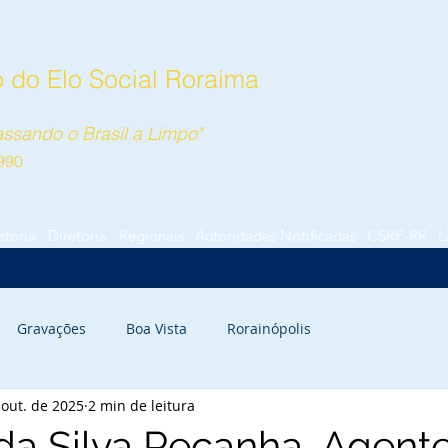
 do Elo Social Roraima
ssando o Brasil a Limpo"
990
stória
Diretoria
Regionais
Autoridades Notificadas
CSRP-RR
L
Gravações
Boa Vista
Rorainópolis
 out. de 2025
2 min de leitura
da Silva Peçanha, Agent