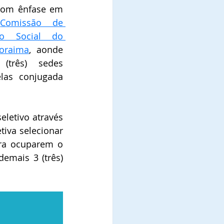
com ênfase em 
 
Comissão de 
o Social do 
oraima
, aonde 
(três) sedes 
as conjugada 
letivo através 
tiva selecionar 
ra ocuparem o 
emais 3 (três) 