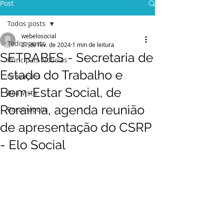
Post
Todos posts
webelosocial
Todos posts
27 de fev. de 2024
1 min de leitura
SETRABES - Secretaria de
Principais Notícias
Estado do Trabalho e
Gravações
Bem-Estar Social, de
Boa Vista
Roraima, agenda reunião
Rorainópolis
de apresentação do CSRP
- Elo Social