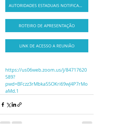
AUTORIDADES ESTADUAIS NOTIFICADAS
ROTEIRO DE APRESENTAÇÃO
LINK DE ACESSO A REUNIÃO
https://us06web.zoom.us/j/84717620
589?
pwd=BFczz3rMbka55OKri69wJ4P7rMo
aMd.1