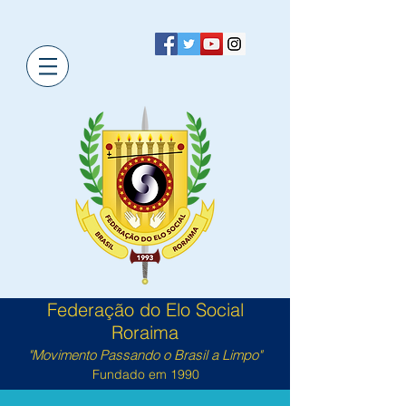
Federação do Elo Social
Roraima
"Movimento Passando o Brasil a Limpo"
Fundado em 1990